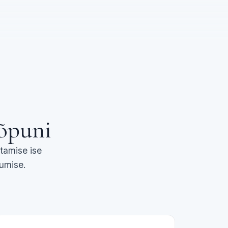
lõpuni
tamise ise
umise.