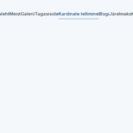
aleht
Meist
Galerii
Tagasiside
Kardinate tellimine
Blogi
Järelmaks