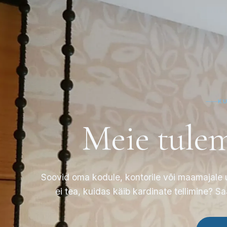
K
Meie tule
Soovid oma kodule, kontorile või maamajale uu
ei tea, kuidas käib kardinate tellimine? 