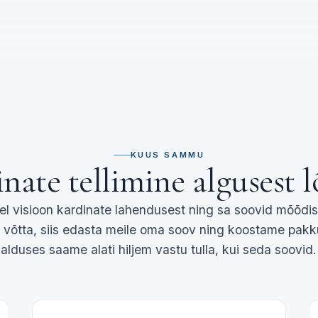
KUUS SAMMU
nate tellimine algusest 
del visioon kardinate lahendusest ning sa soovid mõõdis
 võtta, siis edasta meile oma soov ning koostame pakk
alduses saame alati hiljem vastu tulla, kui seda soovid.