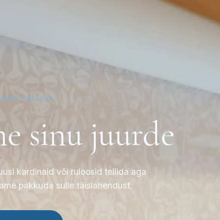
UIDAS TELLIDA
me
sinu juurde
si kardinaid või ruloosid tellida aga
Saame pakkuda sulle täislahendust.