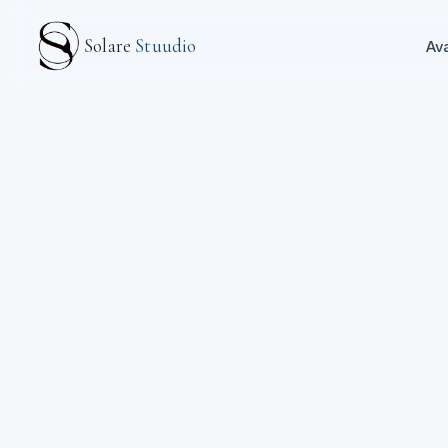
Mine põhisisu juurde
Solare
Stuudio
Av